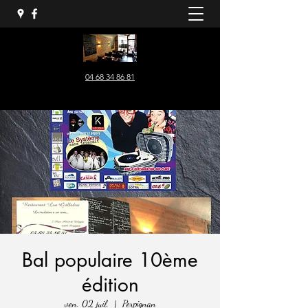
04 68 34 86 81
Bal populaire 10ème
édition
ven. 02 juil.
  |  
Perpignan