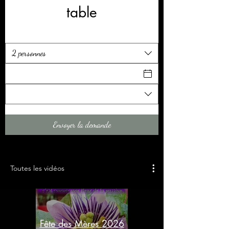
table
2 personnes
Envoyer la demande
Toutes les vidéos
Fête des Mères 2026